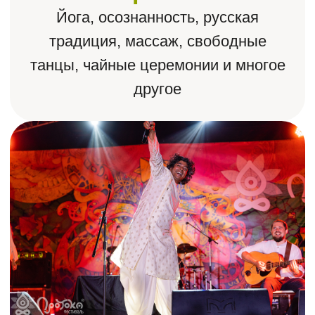
за 3 дня
Мастер-классы ведущих мастеров
со всей страны, практики всех
мировых традиций в одном месте
Много позитивных
людей
К нам приезжают гости со всей
России и откликаются нашей идее